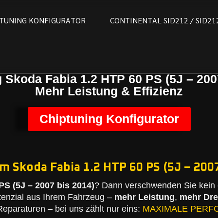
T
U
N
I
N
G
K
O
N
F
I
G
U
R
A
T
O
R
C
O
N
T
I
N
E
N
T
A
L
S
I
D
2
1
2
/
S
I
D
2
1
 Skoda Fabia 1.2 HTP 60 PS (5J – 200
Mehr Leistung & Effizienz
Chiptuning Konfigurator
m Skoda Fabia 1.2 HTP 60 PS (5J – 2007
PS (5J – 2007 bis 2014)
? Dann verschwenden Sie kein 
tenzial aus Ihrem Fahrzeug –
mehr Leistung
,
mehr Dr
eparaturen – bei uns zählt nur eins:
MAXIMALE PERF