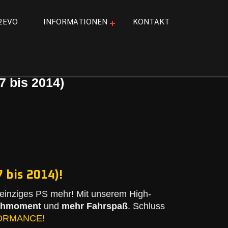
2
E
V
O
I
N
F
O
R
M
A
T
I
O
N
E
N
K
O
N
T
A
K
T
7 bis 2014)
 bis 2014)!
einziges PS mehr! Mit unserem High-
ehmoment
und
mehr Fahrspaß
. Schluss
ORMANCE!