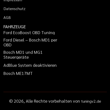
D
a
t
e
n
s
c
h
u
t
z
A
G
B
FAHRZEUGE
F
o
r
d
E
c
o
B
o
o
s
t
O
B
D
T
u
n
i
n
g
F
o
r
d
D
i
e
s
e
l
–
B
o
s
c
h
M
D
1
p
e
r
O
B
D
B
o
s
c
h
M
D
1
u
n
d
M
G
1
S
t
e
u
e
r
g
e
r
ä
t
e
A
d
B
l
u
e
S
y
s
t
e
m
d
e
a
k
t
i
v
i
e
r
e
n
B
o
s
c
h
M
E
1
7
M
T
©
2026
, Alle Rechte vorbehalten von
tuningv2.de