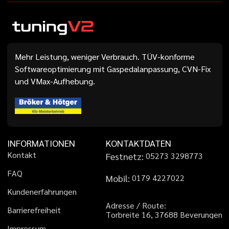
Mehr Leistung, weniger Verbrauch. TÜV-konforme
Softwareoptimierung mit Gaspedalanpassung, CVN-Fix
und VMax-Aufhebung.
INFORMATIONEN
KONTAKTDATEN
K
o
n
t
a
k
t
Festnetz:
0
5
2
7
3
3
2
9
8
7
7
3
F
A
Q
Mobil:
0
1
7
9
4
2
2
7
0
2
2
K
u
n
d
e
n
e
r
f
a
h
r
u
n
g
e
n
A
d
r
e
s
s
e
/
R
o
u
t
e
:
B
a
r
r
i
e
r
e
f
r
e
i
h
e
i
t
T
o
r
b
r
e
i
t
e
1
6
,
3
7
6
8
8
B
e
v
e
r
u
n
g
e
n
I
m
p
r
e
s
s
u
m