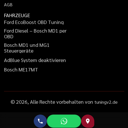
A
G
B
FAHRZEUGE
F
o
r
d
E
c
o
B
o
o
s
t
O
B
D
T
u
n
i
n
g
F
o
r
d
D
i
e
s
e
l
–
B
o
s
c
h
M
D
1
p
e
r
O
B
D
B
o
s
c
h
M
D
1
u
n
d
M
G
1
S
t
e
u
e
r
g
e
r
ä
t
e
A
d
B
l
u
e
S
y
s
t
e
m
d
e
a
k
t
i
v
i
e
r
e
n
B
o
s
c
h
M
E
1
7
M
T
©
2026
, Alle Rechte vorbehalten von
tuningv2.de