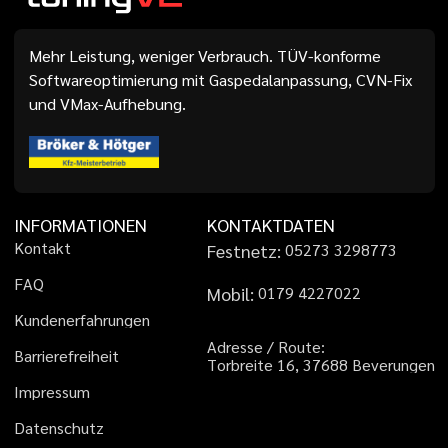
Mehr Leistung, weniger Verbrauch. TÜV-konforme
Softwareoptimierung mit Gaspedalanpassung, CVN-Fix
und VMax-Aufhebung.
INFORMATIONEN
KONTAKTDATEN
K
o
n
t
a
k
t
Festnetz:
0
5
2
7
3
3
2
9
8
7
7
3
F
A
Q
Mobil:
0
1
7
9
4
2
2
7
0
2
2
K
u
n
d
e
n
e
r
f
a
h
r
u
n
g
e
n
A
d
r
e
s
s
e
/
R
o
u
t
e
:
B
a
r
r
i
e
r
e
f
r
e
i
h
e
i
t
T
o
r
b
r
e
i
t
e
1
6
,
3
7
6
8
8
B
e
v
e
r
u
n
g
e
n
I
m
p
r
e
s
s
u
m
D
a
t
e
n
s
c
h
u
t
z