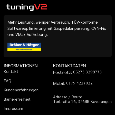
Mehr Leistung, weniger Verbrauch. TÜV-konforme
Softwareoptimierung mit Gaspedalanpassung, CVN-Fix
und VMax-Aufhebung.
INFORMATIONEN
KONTAKTDATEN
K
o
n
t
a
k
t
Festnetz:
0
5
2
7
3
3
2
9
8
7
7
3
F
A
Q
Mobil:
0
1
7
9
4
2
2
7
0
2
2
K
u
n
d
e
n
e
r
f
a
h
r
u
n
g
e
n
A
d
r
e
s
s
e
/
R
o
u
t
e
:
B
a
r
r
i
e
r
e
f
r
e
i
h
e
i
t
T
o
r
b
r
e
i
t
e
1
6
,
3
7
6
8
8
B
e
v
e
r
u
n
g
e
n
I
m
p
r
e
s
s
u
m