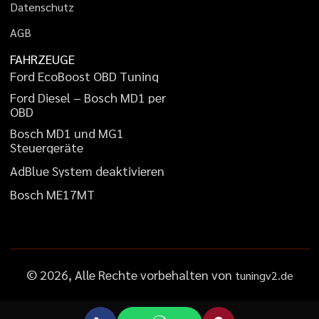
D
a
t
e
n
s
c
h
u
t
z
A
G
B
FAHRZEUGE
F
o
r
d
E
c
o
B
o
o
s
t
O
B
D
T
u
n
i
n
g
F
o
r
d
D
i
e
s
e
l
–
B
o
s
c
h
M
D
1
p
e
r
O
B
D
B
o
s
c
h
M
D
1
u
n
d
M
G
1
S
t
e
u
e
r
g
e
r
ä
t
e
A
d
B
l
u
e
S
y
s
t
e
m
d
e
a
k
t
i
v
i
e
r
e
n
B
o
s
c
h
M
E
1
7
M
T
©
2026
, Alle Rechte vorbehalten von
tuningv2.de