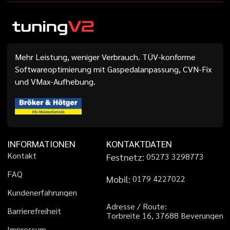
Mehr Leistung, weniger Verbrauch. TÜV-konforme
Softwareoptimierung mit Gaspedalanpassung, CVN-Fix
und VMax-Aufhebung.
INFORMATIONEN
KONTAKTDATEN
K
o
n
t
a
k
t
Festnetz:
0
5
2
7
3
3
2
9
8
7
7
3
F
A
Q
Mobil:
0
1
7
9
4
2
2
7
0
2
2
K
u
n
d
e
n
e
r
f
a
h
r
u
n
g
e
n
A
d
r
e
s
s
e
/
R
o
u
t
e
:
B
a
r
r
i
e
r
e
f
r
e
i
h
e
i
t
T
o
r
b
r
e
i
t
e
1
6
,
3
7
6
8
8
B
e
v
e
r
u
n
g
e
n
I
m
p
r
e
s
s
u
m