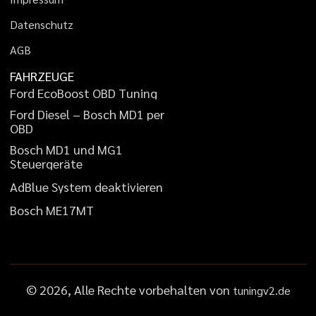
D
a
t
e
n
s
c
h
u
t
z
A
G
B
FAHRZEUGE
F
o
r
d
E
c
o
B
o
o
s
t
O
B
D
T
u
n
i
n
g
F
o
r
d
D
i
e
s
e
l
–
B
o
s
c
h
M
D
1
p
e
r
O
B
D
B
o
s
c
h
M
D
1
u
n
d
M
G
1
S
t
e
u
e
r
g
e
r
ä
t
e
A
d
B
l
u
e
S
y
s
t
e
m
d
e
a
k
t
i
v
i
e
r
e
n
B
o
s
c
h
M
E
1
7
M
T
©
2026
, Alle Rechte vorbehalten von
tuningv2.de