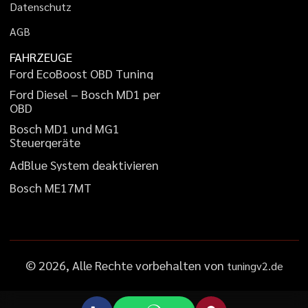
D
a
t
e
n
s
c
h
u
t
z
A
G
B
FAHRZEUGE
F
o
r
d
E
c
o
B
o
o
s
t
O
B
D
T
u
n
i
n
g
F
o
r
d
D
i
e
s
e
l
–
B
o
s
c
h
M
D
1
p
e
r
O
B
D
B
o
s
c
h
M
D
1
u
n
d
M
G
1
S
t
e
u
e
r
g
e
r
ä
t
e
A
d
B
l
u
e
S
y
s
t
e
m
d
e
a
k
t
i
v
i
e
r
e
n
B
o
s
c
h
M
E
1
7
M
T
©
2026
, Alle Rechte vorbehalten von
tuningv2.de