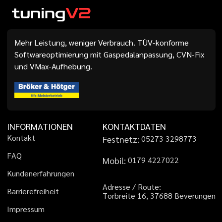
Mehr Leistung, weniger Verbrauch. TÜV-konforme
Softwareoptimierung mit Gaspedalanpassung, CVN-Fix
und VMax-Aufhebung.
INFORMATIONEN
KONTAKTDATEN
K
o
n
t
a
k
t
Festnetz:
0
5
2
7
3
3
2
9
8
7
7
3
F
A
Q
Mobil:
0
1
7
9
4
2
2
7
0
2
2
K
u
n
d
e
n
e
r
f
a
h
r
u
n
g
e
n
A
d
r
e
s
s
e
/
R
o
u
t
e
:
B
a
r
r
i
e
r
e
f
r
e
i
h
e
i
t
T
o
r
b
r
e
i
t
e
1
6
,
3
7
6
8
8
B
e
v
e
r
u
n
g
e
n
I
m
p
r
e
s
s
u
m