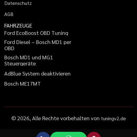
D
a
t
e
n
s
c
h
u
t
z
A
G
B
FAHRZEUGE
F
o
r
d
E
c
o
B
o
o
s
t
O
B
D
T
u
n
i
n
g
F
o
r
d
D
i
e
s
e
l
–
B
o
s
c
h
M
D
1
p
e
r
O
B
D
B
o
s
c
h
M
D
1
u
n
d
M
G
1
S
t
e
u
e
r
g
e
r
ä
t
e
A
d
B
l
u
e
S
y
s
t
e
m
d
e
a
k
t
i
v
i
e
r
e
n
B
o
s
c
h
M
E
1
7
M
T
©
2026
, Alle Rechte vorbehalten von
tuningv2.de