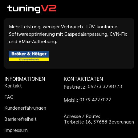
Mehr Leistung, weniger Verbrauch. TÜV-konforme
Softwareoptimierung mit Gaspedalanpassung, CVN-Fix
und VMax-Aufhebung.
INFORMATIONEN
KONTAKTDATEN
K
o
n
t
a
k
t
Festnetz:
0
5
2
7
3
3
2
9
8
7
7
3
F
A
Q
Mobil:
0
1
7
9
4
2
2
7
0
2
2
K
u
n
d
e
n
e
r
f
a
h
r
u
n
g
e
n
A
d
r
e
s
s
e
/
R
o
u
t
e
:
B
a
r
r
i
e
r
e
f
r
e
i
h
e
i
t
T
o
r
b
r
e
i
t
e
1
6
,
3
7
6
8
8
B
e
v
e
r
u
n
g
e
n
I
m
p
r
e
s
s
u
m