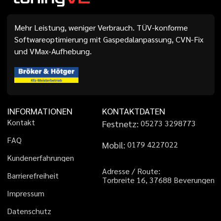
Mehr Leistung, weniger Verbrauch. TÜV-konforme
Softwareoptimierung mit Gaspedalanpassung, CVN-Fix
und VMax-Aufhebung.
INFORMATIONEN
KONTAKTDATEN
K
o
n
t
a
k
t
Festnetz:
0
5
2
7
3
3
2
9
8
7
7
3
F
A
Q
Mobil:
0
1
7
9
4
2
2
7
0
2
2
K
u
n
d
e
n
e
r
f
a
h
r
u
n
g
e
n
A
d
r
e
s
s
e
/
R
o
u
t
e
:
B
a
r
r
i
e
r
e
f
r
e
i
h
e
i
t
T
o
r
b
r
e
i
t
e
1
6
,
3
7
6
8
8
B
e
v
e
r
u
n
g
e
n
I
m
p
r
e
s
s
u
m
D
a
t
e
n
s
c
h
u
t
z