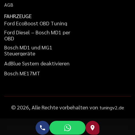
A
G
B
FAHRZEUGE
F
o
r
d
E
c
o
B
o
o
s
t
O
B
D
T
u
n
i
n
g
F
o
r
d
D
i
e
s
e
l
–
B
o
s
c
h
M
D
1
p
e
r
O
B
D
B
o
s
c
h
M
D
1
u
n
d
M
G
1
S
t
e
u
e
r
g
e
r
ä
t
e
A
d
B
l
u
e
S
y
s
t
e
m
d
e
a
k
t
i
v
i
e
r
e
n
B
o
s
c
h
M
E
1
7
M
T
©
2026
, Alle Rechte vorbehalten von
tuningv2.de