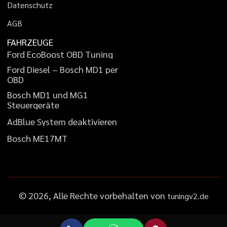
D
a
t
e
n
s
c
h
u
t
z
A
G
B
FAHRZEUGE
F
o
r
d
E
c
o
B
o
o
s
t
O
B
D
T
u
n
i
n
g
F
o
r
d
D
i
e
s
e
l
–
B
o
s
c
h
M
D
1
p
e
r
O
B
D
B
o
s
c
h
M
D
1
u
n
d
M
G
1
S
t
e
u
e
r
g
e
r
ä
t
e
A
d
B
l
u
e
S
y
s
t
e
m
d
e
a
k
t
i
v
i
e
r
e
n
B
o
s
c
h
M
E
1
7
M
T
©
2026
, Alle Rechte vorbehalten von
tuningv2.de