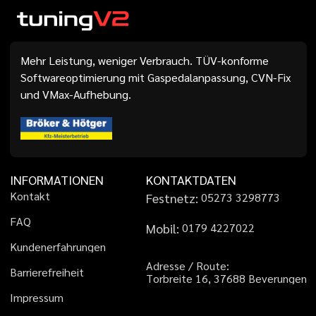
Mehr Leistung, weniger Verbrauch. TÜV-konforme
Softwareoptimierung mit Gaspedalanpassung, CVN-Fix
und VMax-Aufhebung.
INFORMATIONEN
KONTAKTDATEN
K
o
n
t
a
k
t
Festnetz:
0
5
2
7
3
3
2
9
8
7
7
3
F
A
Q
Mobil:
0
1
7
9
4
2
2
7
0
2
2
K
u
n
d
e
n
e
r
f
a
h
r
u
n
g
e
n
A
d
r
e
s
s
e
/
R
o
u
t
e
:
B
a
r
r
i
e
r
e
f
r
e
i
h
e
i
t
T
o
r
b
r
e
i
t
e
1
6
,
3
7
6
8
8
B
e
v
e
r
u
n
g
e
n
I
m
p
r
e
s
s
u
m