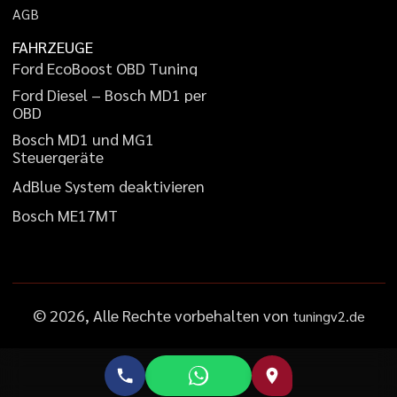
A
G
B
FAHRZEUGE
F
o
r
d
E
c
o
B
o
o
s
t
O
B
D
T
u
n
i
n
g
F
o
r
d
D
i
e
s
e
l
–
B
o
s
c
h
M
D
1
p
e
r
O
B
D
B
o
s
c
h
M
D
1
u
n
d
M
G
1
S
t
e
u
e
r
g
e
r
ä
t
e
A
d
B
l
u
e
S
y
s
t
e
m
d
e
a
k
t
i
v
i
e
r
e
n
B
o
s
c
h
M
E
1
7
M
T
©
2026
, Alle Rechte vorbehalten von
tuningv2.de