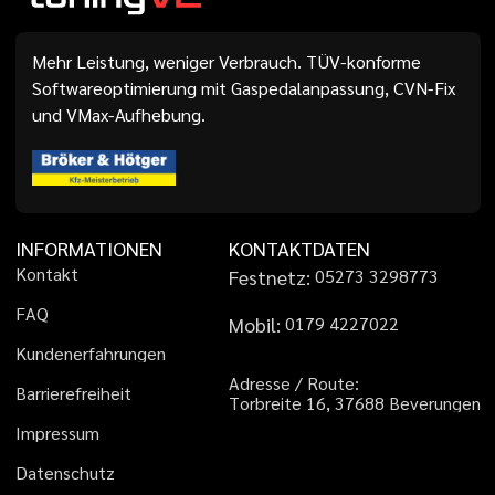
Mehr Leistung, weniger Verbrauch. TÜV-konforme
Softwareoptimierung mit Gaspedalanpassung, CVN-Fix
und VMax-Aufhebung.
INFORMATIONEN
KONTAKTDATEN
K
o
n
t
a
k
t
Festnetz:
0
5
2
7
3
3
2
9
8
7
7
3
F
A
Q
Mobil:
0
1
7
9
4
2
2
7
0
2
2
K
u
n
d
e
n
e
r
f
a
h
r
u
n
g
e
n
A
d
r
e
s
s
e
/
R
o
u
t
e
:
B
a
r
r
i
e
r
e
f
r
e
i
h
e
i
t
T
o
r
b
r
e
i
t
e
1
6
,
3
7
6
8
8
B
e
v
e
r
u
n
g
e
n
I
m
p
r
e
s
s
u
m
D
a
t
e
n
s
c
h
u
t
z