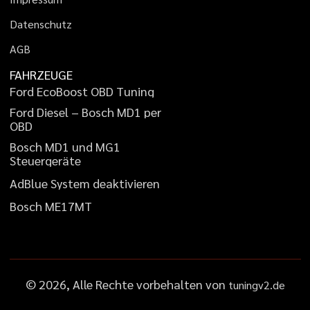
D
a
t
e
n
s
c
h
u
t
z
A
G
B
FAHRZEUGE
F
o
r
d
E
c
o
B
o
o
s
t
O
B
D
T
u
n
i
n
g
F
o
r
d
D
i
e
s
e
l
–
B
o
s
c
h
M
D
1
p
e
r
O
B
D
B
o
s
c
h
M
D
1
u
n
d
M
G
1
S
t
e
u
e
r
g
e
r
ä
t
e
A
d
B
l
u
e
S
y
s
t
e
m
d
e
a
k
t
i
v
i
e
r
e
n
B
o
s
c
h
M
E
1
7
M
T
©
2026
, Alle Rechte vorbehalten von
tuningv2.de