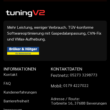
Mehr Leistung, weniger Verbrauch. TÜV-konforme
Softwareoptimierung mit Gaspedalanpassung, CVN-Fix
und VMax-Aufhebung.
INFORMATIONEN
KONTAKTDATEN
K
o
n
t
a
k
t
Festnetz:
0
5
2
7
3
3
2
9
8
7
7
3
F
A
Q
Mobil:
0
1
7
9
4
2
2
7
0
2
2
K
u
n
d
e
n
e
r
f
a
h
r
u
n
g
e
n
A
d
r
e
s
s
e
/
R
o
u
t
e
:
B
a
r
r
i
e
r
e
f
r
e
i
h
e
i
t
T
o
r
b
r
e
i
t
e
1
6
,
3
7
6
8
8
B
e
v
e
r
u
n
g
e
n
I
m
p
r
e
s
s
u
m