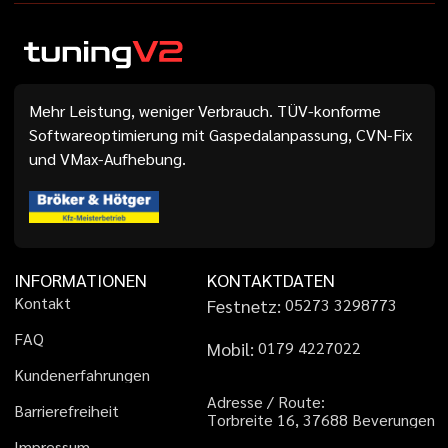
Mehr Leistung, weniger Verbrauch. TÜV-konforme
Softwareoptimierung mit Gaspedalanpassung, CVN-Fix
und VMax-Aufhebung.
INFORMATIONEN
KONTAKTDATEN
K
o
n
t
a
k
t
Festnetz:
0
5
2
7
3
3
2
9
8
7
7
3
F
A
Q
Mobil:
0
1
7
9
4
2
2
7
0
2
2
K
u
n
d
e
n
e
r
f
a
h
r
u
n
g
e
n
A
d
r
e
s
s
e
/
R
o
u
t
e
:
B
a
r
r
i
e
r
e
f
r
e
i
h
e
i
t
T
o
r
b
r
e
i
t
e
1
6
,
3
7
6
8
8
B
e
v
e
r
u
n
g
e
n
I
m
p
r
e
s
s
u
m