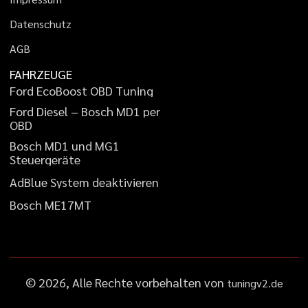
D
a
t
e
n
s
c
h
u
t
z
A
G
B
FAHRZEUGE
F
o
r
d
E
c
o
B
o
o
s
t
O
B
D
T
u
n
i
n
g
F
o
r
d
D
i
e
s
e
l
–
B
o
s
c
h
M
D
1
p
e
r
O
B
D
B
o
s
c
h
M
D
1
u
n
d
M
G
1
S
t
e
u
e
r
g
e
r
ä
t
e
A
d
B
l
u
e
S
y
s
t
e
m
d
e
a
k
t
i
v
i
e
r
e
n
B
o
s
c
h
M
E
1
7
M
T
©
2026
, Alle Rechte vorbehalten von
tuningv2.de