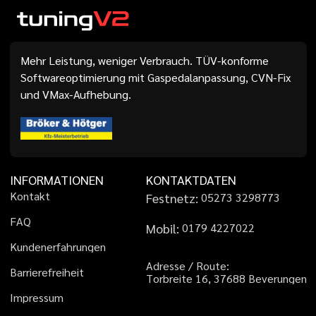
Mehr Leistung, weniger Verbrauch. TÜV-konforme
Softwareoptimierung mit Gaspedalanpassung, CVN-Fix
und VMax-Aufhebung.
INFORMATIONEN
KONTAKTDATEN
K
o
n
t
a
k
t
Festnetz:
0
5
2
7
3
3
2
9
8
7
7
3
F
A
Q
Mobil:
0
1
7
9
4
2
2
7
0
2
2
K
u
n
d
e
n
e
r
f
a
h
r
u
n
g
e
n
A
d
r
e
s
s
e
/
R
o
u
t
e
:
B
a
r
r
i
e
r
e
f
r
e
i
h
e
i
t
T
o
r
b
r
e
i
t
e
1
6
,
3
7
6
8
8
B
e
v
e
r
u
n
g
e
n
I
m
p
r
e
s
s
u
m