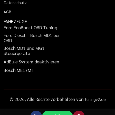
D
a
t
e
n
s
c
h
u
t
z
A
G
B
FAHRZEUGE
F
o
r
d
E
c
o
B
o
o
s
t
O
B
D
T
u
n
i
n
g
F
o
r
d
D
i
e
s
e
l
–
B
o
s
c
h
M
D
1
p
e
r
O
B
D
B
o
s
c
h
M
D
1
u
n
d
M
G
1
S
t
e
u
e
r
g
e
r
ä
t
e
A
d
B
l
u
e
S
y
s
t
e
m
d
e
a
k
t
i
v
i
e
r
e
n
B
o
s
c
h
M
E
1
7
M
T
©
2026
, Alle Rechte vorbehalten von
tuningv2.de