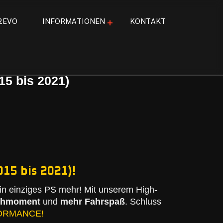
2
E
V
O
I
N
F
O
R
M
A
T
I
O
N
E
N
K
O
N
T
A
K
T
15 bis 2021)
015 bis 2021)!
n einziges PS mehr! Mit unserem High-
ehmoment
und
mehr Fahrspaß
. Schluss
ORMANCE!