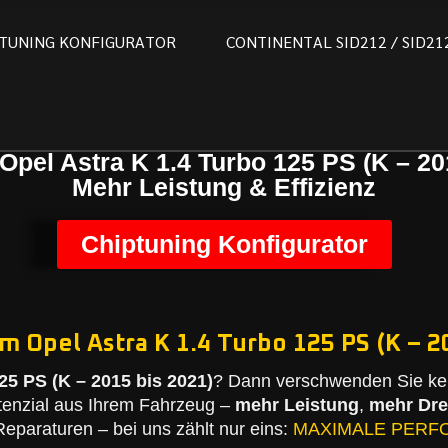
T
U
N
I
N
G
K
O
N
F
I
G
U
R
A
T
O
R
C
O
N
T
I
N
E
N
T
A
L
S
I
D
2
1
2
/
S
I
D
2
1
Opel Astra K 1.4 Turbo 125 PS (K – 20
Mehr Leistung & Effizienz
Chiptuning Konfigurator
m Opel Astra K 1.4 Turbo 125 PS (K – 2
25 PS (K – 2015 bis 2021)
? Dann verschwenden Sie kei
tenzial aus Ihrem Fahrzeug –
mehr Leistung
,
mehr Dr
eparaturen – bei uns zählt nur eins:
MAXIMALE PERF