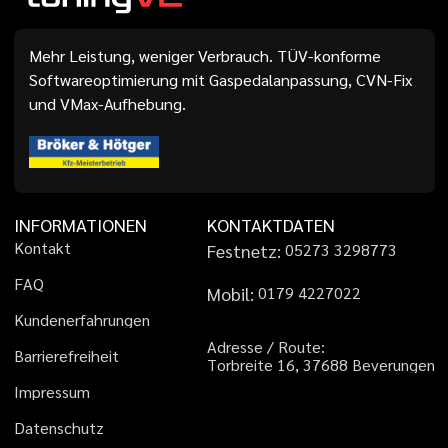
Mehr Leistung, weniger Verbrauch. TÜV-konforme
Softwareoptimierung mit Gaspedalanpassung, CVN-Fix
und VMax-Aufhebung.
INFORMATIONEN
KONTAKTDATEN
K
o
n
t
a
k
t
Festnetz:
0
5
2
7
3
3
2
9
8
7
7
3
F
A
Q
Mobil:
0
1
7
9
4
2
2
7
0
2
2
K
u
n
d
e
n
e
r
f
a
h
r
u
n
g
e
n
A
d
r
e
s
s
e
/
R
o
u
t
e
:
B
a
r
r
i
e
r
e
f
r
e
i
h
e
i
t
T
o
r
b
r
e
i
t
e
1
6
,
3
7
6
8
8
B
e
v
e
r
u
n
g
e
n
I
m
p
r
e
s
s
u
m
D
a
t
e
n
s
c
h
u
t
z