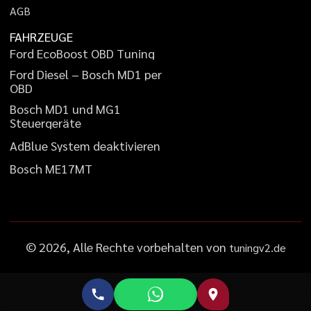
A
G
B
FAHRZEUGE
F
o
r
d
E
c
o
B
o
o
s
t
O
B
D
T
u
n
i
n
g
F
o
r
d
D
i
e
s
e
l
–
B
o
s
c
h
M
D
1
p
e
r
O
B
D
B
o
s
c
h
M
D
1
u
n
d
M
G
1
S
t
e
u
e
r
g
e
r
ä
t
e
A
d
B
l
u
e
S
y
s
t
e
m
d
e
a
k
t
i
v
i
e
r
e
n
B
o
s
c
h
M
E
1
7
M
T
©
2026
, Alle Rechte vorbehalten von
tuningv2.de