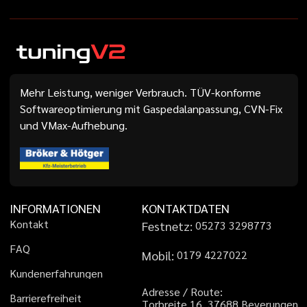
Mehr Leistung, weniger Verbrauch. TÜV-konforme
Softwareoptimierung mit Gaspedalanpassung, CVN-Fix
und VMax-Aufhebung.
INFORMATIONEN
KONTAKTDATEN
K
o
n
t
a
k
t
Festnetz:
0
5
2
7
3
3
2
9
8
7
7
3
F
A
Q
Mobil:
0
1
7
9
4
2
2
7
0
2
2
K
u
n
d
e
n
e
r
f
a
h
r
u
n
g
e
n
A
d
r
e
s
s
e
/
R
o
u
t
e
:
B
a
r
r
i
e
r
e
f
r
e
i
h
e
i
t
T
o
r
b
r
e
i
t
e
1
6
,
3
7
6
8
8
B
e
v
e
r
u
n
g
e
n