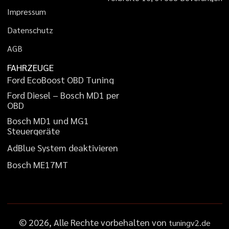
I
m
p
r
e
s
s
u
m
D
a
t
e
n
s
c
h
u
t
z
A
G
B
FAHRZEUGE
F
o
r
d
E
c
o
B
o
o
s
t
O
B
D
T
u
n
i
n
g
F
o
r
d
D
i
e
s
e
l
–
B
o
s
c
h
M
D
1
p
e
r
O
B
D
B
o
s
c
h
M
D
1
u
n
d
M
G
1
S
t
e
u
e
r
g
e
r
ä
t
e
A
d
B
l
u
e
S
y
s
t
e
m
d
e
a
k
t
i
v
i
e
r
e
n
B
o
s
c
h
M
E
1
7
M
T
©
2026
, Alle Rechte vorbehalten von
tuningv2.de