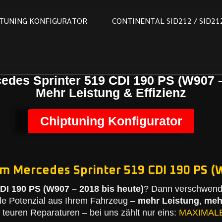
T
U
N
I
N
G
K
O
N
F
I
G
U
R
A
T
O
R
C
O
N
T
I
N
E
N
T
A
L
S
I
D
2
1
2
/
S
I
D
2
1
edes Sprinter 519 CDI 190 PS (W907 –
Mehr Leistung & Effizienz
Chiptuning Konfigurator
em Mercedes Sprinter 519 CDI 190 PS (W
DI 190 PS (W907 – 2018 bis heute)
? Dann verschwende
le Potenzial aus Ihrem Fahrzeug –
mehr Leistung
,
meh
teuren Reparaturen – bei uns zählt nur eins:
MAXIMAL