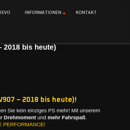
2
E
V
O
I
N
F
O
R
M
A
T
I
O
N
E
N
K
O
N
T
A
K
T
 2018 bis heute)
907 – 2018 bis heute)!
n Sie kein einziges PS mehr! Mit unserem
r Drehmoment
und
mehr Fahrspaß
.
E PERFORMANCE!