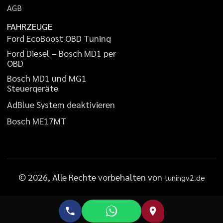
A
G
B
FAHRZEUGE
F
o
r
d
E
c
o
B
o
o
s
t
O
B
D
T
u
n
i
n
g
F
o
r
d
D
i
e
s
e
l
–
B
o
s
c
h
M
D
1
p
e
r
O
B
D
B
o
s
c
h
M
D
1
u
n
d
M
G
1
S
t
e
u
e
r
g
e
r
ä
t
e
A
d
B
l
u
e
S
y
s
t
e
m
d
e
a
k
t
i
v
i
e
r
e
n
B
o
s
c
h
M
E
1
7
M
T
©
2026
, Alle Rechte vorbehalten von
tuningv2.de