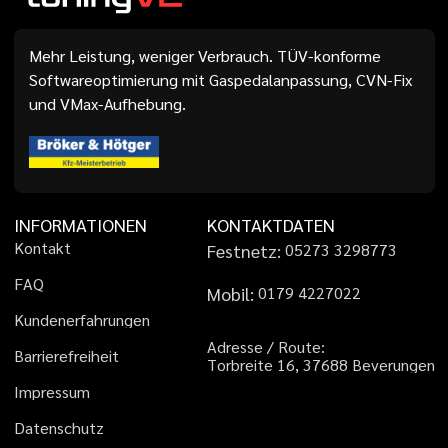
Mehr Leistung, weniger Verbrauch. TÜV-konforme
Softwareoptimierung mit Gaspedalanpassung, CVN-Fix
und VMax-Aufhebung.
INFORMATIONEN
KONTAKTDATEN
K
o
n
t
a
k
t
Festnetz:
0
5
2
7
3
3
2
9
8
7
7
3
F
A
Q
Mobil:
0
1
7
9
4
2
2
7
0
2
2
K
u
n
d
e
n
e
r
f
a
h
r
u
n
g
e
n
A
d
r
e
s
s
e
/
R
o
u
t
e
:
B
a
r
r
i
e
r
e
f
r
e
i
h
e
i
t
T
o
r
b
r
e
i
t
e
1
6
,
3
7
6
8
8
B
e
v
e
r
u
n
g
e
n
I
m
p
r
e
s
s
u
m
D
a
t
e
n
s
c
h
u
t
z