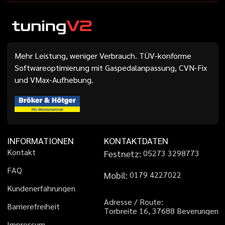
Mehr Leistung, weniger Verbrauch. TÜV-konforme
Softwareoptimierung mit Gaspedalanpassung, CVN-Fix
und VMax-Aufhebung.
INFORMATIONEN
KONTAKTDATEN
K
o
n
t
a
k
t
Festnetz:
0
5
2
7
3
3
2
9
8
7
7
3
F
A
Q
Mobil:
0
1
7
9
4
2
2
7
0
2
2
K
u
n
d
e
n
e
r
f
a
h
r
u
n
g
e
n
A
d
r
e
s
s
e
/
R
o
u
t
e
:
B
a
r
r
i
e
r
e
f
r
e
i
h
e
i
t
T
o
r
b
r
e
i
t
e
1
6
,
3
7
6
8
8
B
e
v
e
r
u
n
g
e
n
I
m
p
r
e
s
s
u
m