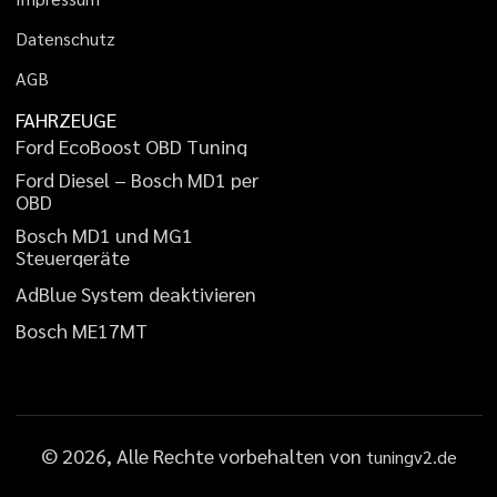
D
a
t
e
n
s
c
h
u
t
z
A
G
B
FAHRZEUGE
F
o
r
d
E
c
o
B
o
o
s
t
O
B
D
T
u
n
i
n
g
F
o
r
d
D
i
e
s
e
l
–
B
o
s
c
h
M
D
1
p
e
r
O
B
D
B
o
s
c
h
M
D
1
u
n
d
M
G
1
S
t
e
u
e
r
g
e
r
ä
t
e
A
d
B
l
u
e
S
y
s
t
e
m
d
e
a
k
t
i
v
i
e
r
e
n
B
o
s
c
h
M
E
1
7
M
T
©
2026
, Alle Rechte vorbehalten von
tuningv2.de