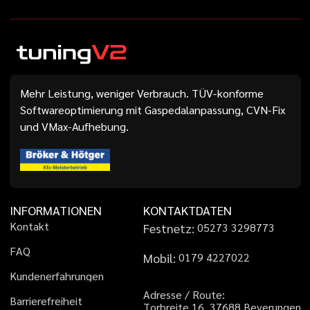
Mehr Leistung, weniger Verbrauch. TÜV-konforme
Softwareoptimierung mit Gaspedalanpassung, CVN-Fix
und VMax-Aufhebung.
INFORMATIONEN
KONTAKTDATEN
K
o
n
t
a
k
t
Festnetz:
0
5
2
7
3
3
2
9
8
7
7
3
F
A
Q
Mobil:
0
1
7
9
4
2
2
7
0
2
2
K
u
n
d
e
n
e
r
f
a
h
r
u
n
g
e
n
A
d
r
e
s
s
e
/
R
o
u
t
e
:
B
a
r
r
i
e
r
e
f
r
e
i
h
e
i
t
T
o
r
b
r
e
i
t
e
1
6
,
3
7
6
8
8
B
e
v
e
r
u
n
g
e
n