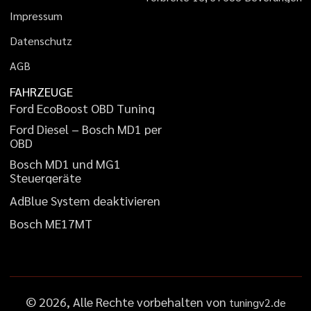
I
m
p
r
e
s
s
u
m
D
a
t
e
n
s
c
h
u
t
z
A
G
B
FAHRZEUGE
F
o
r
d
E
c
o
B
o
o
s
t
O
B
D
T
u
n
i
n
g
F
o
r
d
D
i
e
s
e
l
–
B
o
s
c
h
M
D
1
p
e
r
O
B
D
B
o
s
c
h
M
D
1
u
n
d
M
G
1
S
t
e
u
e
r
g
e
r
ä
t
e
A
d
B
l
u
e
S
y
s
t
e
m
d
e
a
k
t
i
v
i
e
r
e
n
B
o
s
c
h
M
E
1
7
M
T
©
2026
, Alle Rechte vorbehalten von
tuningv2.de