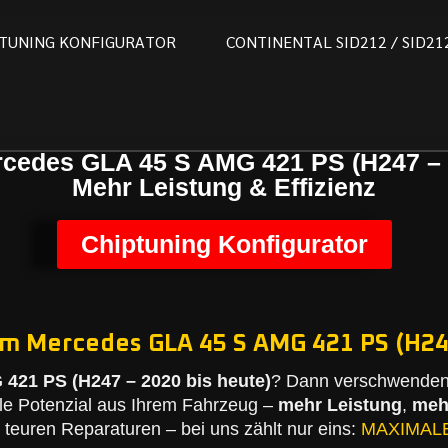
T
U
N
I
N
G
K
O
N
F
I
G
U
R
A
T
O
R
C
O
N
T
I
N
E
N
T
A
L
S
I
D
2
1
2
/
S
I
D
2
1
cedes GLA 45 S AMG 421 PS (H247 – 
Mehr Leistung & Effizienz
Chiptuning Konfigurator
em Mercedes GLA 45 S AMG 421 PS (H247
421 PS (H247 – 2020 bis heute)
? Dann verschwenden 
le Potenzial aus Ihrem Fahrzeug –
mehr Leistung
,
meh
teuren Reparaturen – bei uns zählt nur eins:
MAXIMAL