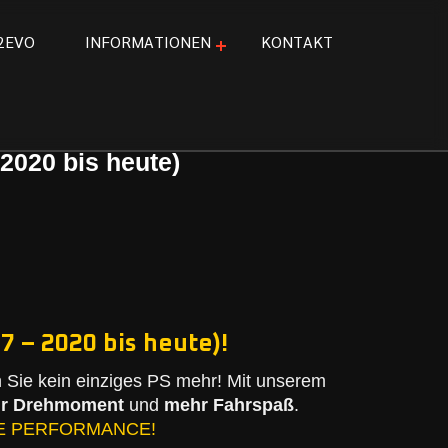
2
E
V
O
I
N
F
O
R
M
A
T
I
O
N
E
N
K
O
N
T
A
K
T
2020 bis heute)
 – 2020 bis heute)!
Sie kein einziges PS mehr! Mit unserem
r Drehmoment
und
mehr Fahrspaß
.
E PERFORMANCE!