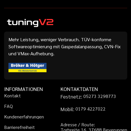
Mehr Leistung, weniger Verbrauch. TÜV-konforme
Softwareoptimierung mit Gaspedalanpassung, CVN-Fix
und VMax-Aufhebung.
INFORMATIONEN
KONTAKTDATEN
K
o
n
t
a
k
t
Festnetz:
0
5
2
7
3
3
2
9
8
7
7
3
F
A
Q
Mobil:
0
1
7
9
4
2
2
7
0
2
2
K
u
n
d
e
n
e
r
f
a
h
r
u
n
g
e
n
A
d
r
e
s
s
e
/
R
o
u
t
e
:
B
a
r
r
i
e
r
e
f
r
e
i
h
e
i
t
T
o
r
b
r
e
i
t
e
1
6
,
3
7
6
8
8
B
e
v
e
r
u
n
g
e
n