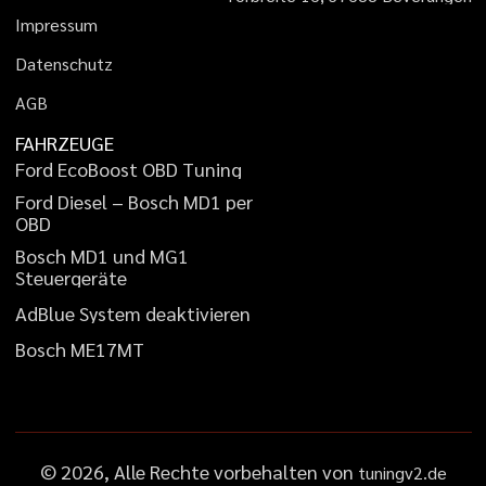
I
m
p
r
e
s
s
u
m
D
a
t
e
n
s
c
h
u
t
z
A
G
B
FAHRZEUGE
F
o
r
d
E
c
o
B
o
o
s
t
O
B
D
T
u
n
i
n
g
F
o
r
d
D
i
e
s
e
l
–
B
o
s
c
h
M
D
1
p
e
r
O
B
D
B
o
s
c
h
M
D
1
u
n
d
M
G
1
S
t
e
u
e
r
g
e
r
ä
t
e
A
d
B
l
u
e
S
y
s
t
e
m
d
e
a
k
t
i
v
i
e
r
e
n
B
o
s
c
h
M
E
1
7
M
T
©
2026
, Alle Rechte vorbehalten von
tuningv2.de