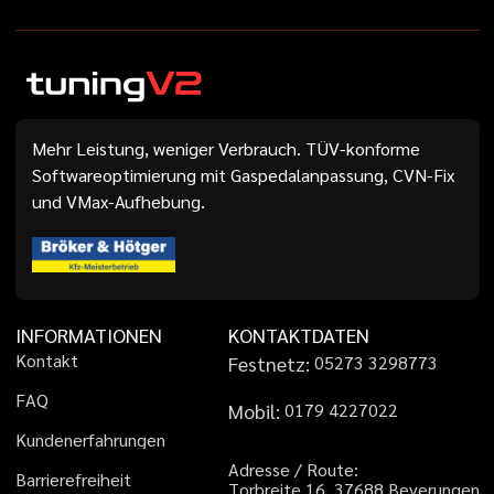
Mehr Leistung, weniger Verbrauch. TÜV-konforme
Softwareoptimierung mit Gaspedalanpassung, CVN-Fix
und VMax-Aufhebung.
INFORMATIONEN
KONTAKTDATEN
K
o
n
t
a
k
t
Festnetz:
0
5
2
7
3
3
2
9
8
7
7
3
F
A
Q
Mobil:
0
1
7
9
4
2
2
7
0
2
2
K
u
n
d
e
n
e
r
f
a
h
r
u
n
g
e
n
A
d
r
e
s
s
e
/
R
o
u
t
e
:
B
a
r
r
i
e
r
e
f
r
e
i
h
e
i
t
T
o
r
b
r
e
i
t
e
1
6
,
3
7
6
8
8
B
e
v
e
r
u
n
g
e
n