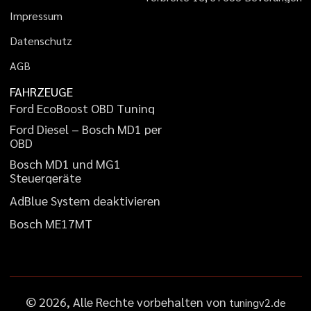
I
m
p
r
e
s
s
u
m
D
a
t
e
n
s
c
h
u
t
z
A
G
B
FAHRZEUGE
F
o
r
d
E
c
o
B
o
o
s
t
O
B
D
T
u
n
i
n
g
F
o
r
d
D
i
e
s
e
l
–
B
o
s
c
h
M
D
1
p
e
r
O
B
D
B
o
s
c
h
M
D
1
u
n
d
M
G
1
S
t
e
u
e
r
g
e
r
ä
t
e
A
d
B
l
u
e
S
y
s
t
e
m
d
e
a
k
t
i
v
i
e
r
e
n
B
o
s
c
h
M
E
1
7
M
T
©
2026
, Alle Rechte vorbehalten von
tuningv2.de