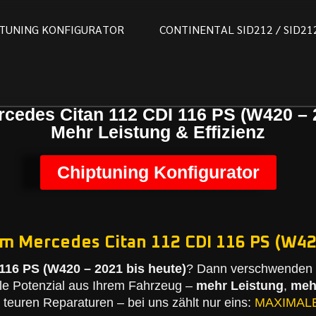
T
U
N
I
N
G
K
O
N
F
I
G
U
R
A
T
O
R
C
O
N
T
I
N
E
N
T
A
L
S
I
D
2
1
2
/
S
I
D
2
1
cedes Citan 112 CDI 116 PS (W420 – 
Mehr Leistung & Effizienz
Chiptuning Konfigurator
em Mercedes Citan 112 CDI 116 PS (W420
116 PS (W420 – 2021 bis heute)
? Dann verschwenden S
le Potenzial aus Ihrem Fahrzeug –
mehr Leistung
,
meh
teuren Reparaturen – bei uns zählt nur eins:
MAXIMAL