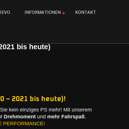
2
E
V
O
I
N
F
O
R
M
A
T
I
O
N
E
N
K
O
N
T
A
K
T
2021 bis heute)
 – 2021 bis heute)!
ie kein einziges PS mehr! Mit unserem
r Drehmoment
und
mehr Fahrspaß
.
E PERFORMANCE!