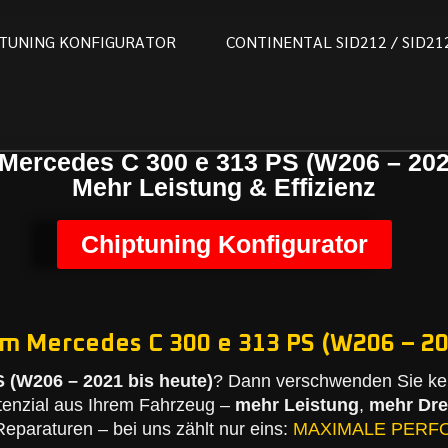
T
U
N
I
N
G
K
O
N
F
I
G
U
R
A
T
O
R
C
O
N
T
I
N
E
N
T
A
L
S
I
D
2
1
2
/
S
I
D
2
1
Mercedes C 300 e 313 PS (W206 – 202
Mehr Leistung & Effizienz
Chiptuning Konfigurator
em Mercedes C 300 e 313 PS (W206 – 20
 (W206 – 2021 bis heute)
? Dann verschwenden Sie kei
tenzial aus Ihrem Fahrzeug –
mehr Leistung
,
mehr Dr
eparaturen – bei uns zählt nur eins:
MAXIMALE PERF