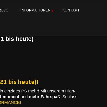
2
E
V
O
I
N
F
O
R
M
A
T
I
O
N
E
N
K
O
N
T
A
K
T
1 bis heute)
21 bis heute)!
n einziges PS mehr! Mit unserem High-
ehmoment
und
mehr Fahrspaß
. Schluss
ORMANCE!