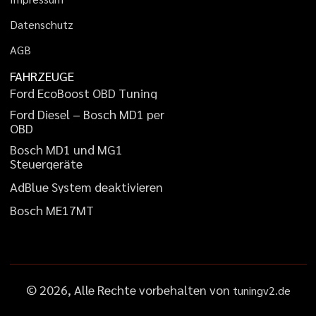
D
a
t
e
n
s
c
h
u
t
z
A
G
B
FAHRZEUGE
F
o
r
d
E
c
o
B
o
o
s
t
O
B
D
T
u
n
i
n
g
F
o
r
d
D
i
e
s
e
l
–
B
o
s
c
h
M
D
1
p
e
r
O
B
D
B
o
s
c
h
M
D
1
u
n
d
M
G
1
S
t
e
u
e
r
g
e
r
ä
t
e
A
d
B
l
u
e
S
y
s
t
e
m
d
e
a
k
t
i
v
i
e
r
e
n
B
o
s
c
h
M
E
1
7
M
T
©
2026
, Alle Rechte vorbehalten von
tuningv2.de