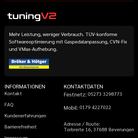
Mehr Leistung, weniger Verbrauch. TÜV-konforme
Softwareoptimierung mit Gaspedalanpassung, CVN-Fix
und VMax-Aufhebung.
INFORMATIONEN
KONTAKTDATEN
K
o
n
t
a
k
t
Festnetz:
0
5
2
7
3
3
2
9
8
7
7
3
F
A
Q
Mobil:
0
1
7
9
4
2
2
7
0
2
2
K
u
n
d
e
n
e
r
f
a
h
r
u
n
g
e
n
A
d
r
e
s
s
e
/
R
o
u
t
e
:
B
a
r
r
i
e
r
e
f
r
e
i
h
e
i
t
T
o
r
b
r
e
i
t
e
1
6
,
3
7
6
8
8
B
e
v
e
r
u
n
g
e
n
I
m
p
r
e
s
s
u
m