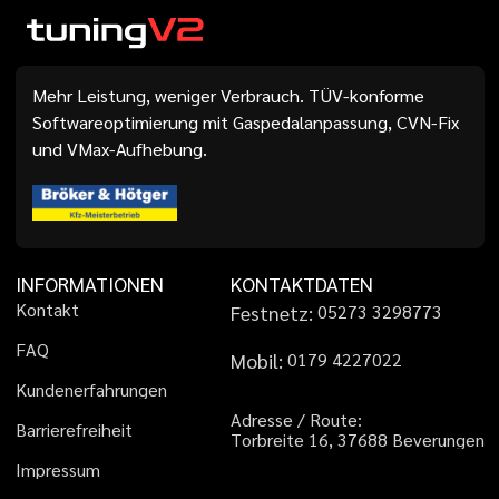
Mehr Leistung, weniger Verbrauch. TÜV-konforme
Softwareoptimierung mit Gaspedalanpassung, CVN-Fix
und VMax-Aufhebung.
INFORMATIONEN
KONTAKTDATEN
K
o
n
t
a
k
t
Festnetz:
0
5
2
7
3
3
2
9
8
7
7
3
F
A
Q
Mobil:
0
1
7
9
4
2
2
7
0
2
2
K
u
n
d
e
n
e
r
f
a
h
r
u
n
g
e
n
A
d
r
e
s
s
e
/
R
o
u
t
e
:
B
a
r
r
i
e
r
e
f
r
e
i
h
e
i
t
T
o
r
b
r
e
i
t
e
1
6
,
3
7
6
8
8
B
e
v
e
r
u
n
g
e
n
I
m
p
r
e
s
s
u
m