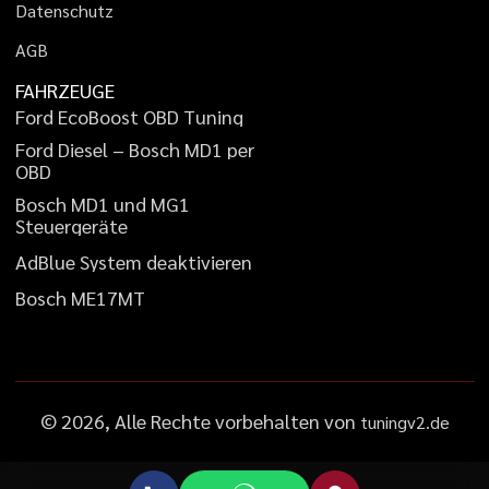
D
a
t
e
n
s
c
h
u
t
z
A
G
B
FAHRZEUGE
F
o
r
d
E
c
o
B
o
o
s
t
O
B
D
T
u
n
i
n
g
F
o
r
d
D
i
e
s
e
l
–
B
o
s
c
h
M
D
1
p
e
r
O
B
D
B
o
s
c
h
M
D
1
u
n
d
M
G
1
S
t
e
u
e
r
g
e
r
ä
t
e
A
d
B
l
u
e
S
y
s
t
e
m
d
e
a
k
t
i
v
i
e
r
e
n
B
o
s
c
h
M
E
1
7
M
T
©
2026
, Alle Rechte vorbehalten von
tuningv2.de