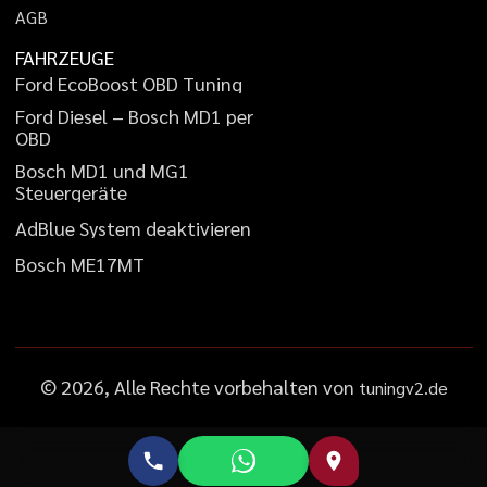
A
G
B
FAHRZEUGE
F
o
r
d
E
c
o
B
o
o
s
t
O
B
D
T
u
n
i
n
g
F
o
r
d
D
i
e
s
e
l
–
B
o
s
c
h
M
D
1
p
e
r
O
B
D
B
o
s
c
h
M
D
1
u
n
d
M
G
1
S
t
e
u
e
r
g
e
r
ä
t
e
A
d
B
l
u
e
S
y
s
t
e
m
d
e
a
k
t
i
v
i
e
r
e
n
B
o
s
c
h
M
E
1
7
M
T
©
2026
, Alle Rechte vorbehalten von
tuningv2.de