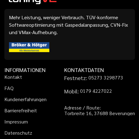
Mehr Leistung, weniger Verbrauch. TÜV-konforme
Softwareoptimierung mit Gaspedalanpassung, CVN-Fix
und VMax-Aufhebung.
INFORMATIONEN
KONTAKTDATEN
K
o
n
t
a
k
t
Festnetz:
0
5
2
7
3
3
2
9
8
7
7
3
F
A
Q
Mobil:
0
1
7
9
4
2
2
7
0
2
2
K
u
n
d
e
n
e
r
f
a
h
r
u
n
g
e
n
A
d
r
e
s
s
e
/
R
o
u
t
e
:
B
a
r
r
i
e
r
e
f
r
e
i
h
e
i
t
T
o
r
b
r
e
i
t
e
1
6
,
3
7
6
8
8
B
e
v
e
r
u
n
g
e
n
I
m
p
r
e
s
s
u
m
D
a
t
e
n
s
c
h
u
t
z