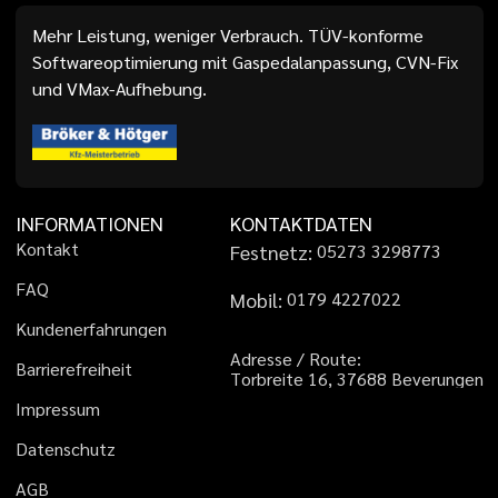
Mehr Leistung, weniger Verbrauch. TÜV-konforme
Softwareoptimierung mit Gaspedalanpassung, CVN-Fix
und VMax-Aufhebung.
INFORMATIONEN
KONTAKTDATEN
K
o
n
t
a
k
t
Festnetz:
0
5
2
7
3
3
2
9
8
7
7
3
F
A
Q
Mobil:
0
1
7
9
4
2
2
7
0
2
2
K
u
n
d
e
n
e
r
f
a
h
r
u
n
g
e
n
A
d
r
e
s
s
e
/
R
o
u
t
e
:
B
a
r
r
i
e
r
e
f
r
e
i
h
e
i
t
T
o
r
b
r
e
i
t
e
1
6
,
3
7
6
8
8
B
e
v
e
r
u
n
g
e
n
I
m
p
r
e
s
s
u
m
D
a
t
e
n
s
c
h
u
t
z
A
G
B