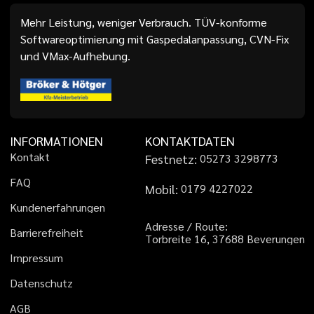
Mehr Leistung, weniger Verbrauch. TÜV-konforme
Softwareoptimierung mit Gaspedalanpassung, CVN-Fix
und VMax-Aufhebung.
INFORMATIONEN
KONTAKTDATEN
K
o
n
t
a
k
t
Festnetz:
0
5
2
7
3
3
2
9
8
7
7
3
F
A
Q
Mobil:
0
1
7
9
4
2
2
7
0
2
2
K
u
n
d
e
n
e
r
f
a
h
r
u
n
g
e
n
A
d
r
e
s
s
e
/
R
o
u
t
e
:
B
a
r
r
i
e
r
e
f
r
e
i
h
e
i
t
T
o
r
b
r
e
i
t
e
1
6
,
3
7
6
8
8
B
e
v
e
r
u
n
g
e
n
I
m
p
r
e
s
s
u
m
D
a
t
e
n
s
c
h
u
t
z
A
G
B