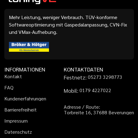
Mehr Leistung, weniger Verbrauch. TÜV-konforme
Softwareoptimierung mit Gaspedalanpassung, CVN-Fix
und VMax-Aufhebung.
INFORMATIONEN
KONTAKTDATEN
K
o
n
t
a
k
t
Festnetz:
0
5
2
7
3
3
2
9
8
7
7
3
F
A
Q
Mobil:
0
1
7
9
4
2
2
7
0
2
2
K
u
n
d
e
n
e
r
f
a
h
r
u
n
g
e
n
A
d
r
e
s
s
e
/
R
o
u
t
e
:
B
a
r
r
i
e
r
e
f
r
e
i
h
e
i
t
T
o
r
b
r
e
i
t
e
1
6
,
3
7
6
8
8
B
e
v
e
r
u
n
g
e
n
I
m
p
r
e
s
s
u
m
D
a
t
e
n
s
c
h
u
t
z