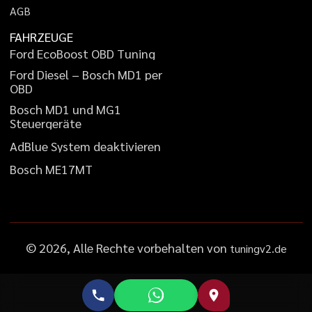
A
G
B
FAHRZEUGE
F
o
r
d
E
c
o
B
o
o
s
t
O
B
D
T
u
n
i
n
g
F
o
r
d
D
i
e
s
e
l
–
B
o
s
c
h
M
D
1
p
e
r
O
B
D
B
o
s
c
h
M
D
1
u
n
d
M
G
1
S
t
e
u
e
r
g
e
r
ä
t
e
A
d
B
l
u
e
S
y
s
t
e
m
d
e
a
k
t
i
v
i
e
r
e
n
B
o
s
c
h
M
E
1
7
M
T
©
2026
, Alle Rechte vorbehalten von
tuningv2.de