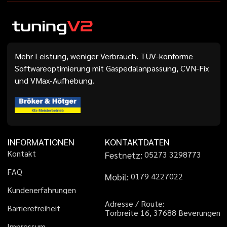
Mehr Leistung, weniger Verbrauch. TÜV-konforme
Softwareoptimierung mit Gaspedalanpassung, CVN-Fix
und VMax-Aufhebung.
INFORMATIONEN
KONTAKTDATEN
K
o
n
t
a
k
t
Festnetz:
0
5
2
7
3
3
2
9
8
7
7
3
F
A
Q
Mobil:
0
1
7
9
4
2
2
7
0
2
2
K
u
n
d
e
n
e
r
f
a
h
r
u
n
g
e
n
A
d
r
e
s
s
e
/
R
o
u
t
e
:
B
a
r
r
i
e
r
e
f
r
e
i
h
e
i
t
T
o
r
b
r
e
i
t
e
1
6
,
3
7
6
8
8
B
e
v
e
r
u
n
g
e
n
I
m
p
r
e
s
s
u
m