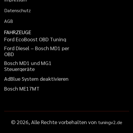
D
a
t
e
n
s
c
h
u
t
z
A
G
B
FAHRZEUGE
F
o
r
d
E
c
o
B
o
o
s
t
O
B
D
T
u
n
i
n
g
F
o
r
d
D
i
e
s
e
l
–
B
o
s
c
h
M
D
1
p
e
r
O
B
D
B
o
s
c
h
M
D
1
u
n
d
M
G
1
S
t
e
u
e
r
g
e
r
ä
t
e
A
d
B
l
u
e
S
y
s
t
e
m
d
e
a
k
t
i
v
i
e
r
e
n
B
o
s
c
h
M
E
1
7
M
T
©
2026
, Alle Rechte vorbehalten von
tuningv2.de