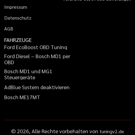
I
m
p
r
e
s
s
u
m
D
a
t
e
n
s
c
h
u
t
z
A
G
B
FAHRZEUGE
F
o
r
d
E
c
o
B
o
o
s
t
O
B
D
T
u
n
i
n
g
F
o
r
d
D
i
e
s
e
l
–
B
o
s
c
h
M
D
1
p
e
r
O
B
D
B
o
s
c
h
M
D
1
u
n
d
M
G
1
S
t
e
u
e
r
g
e
r
ä
t
e
A
d
B
l
u
e
S
y
s
t
e
m
d
e
a
k
t
i
v
i
e
r
e
n
B
o
s
c
h
M
E
1
7
M
T
©
2026
, Alle Rechte vorbehalten von
tuningv2.de