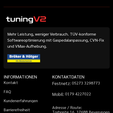
Mehr Leistung, weniger Verbrauch. TÜV-konforme
Softwareoptimierung mit Gaspedalanpassung, CVN-Fix
und VMax-Aufhebung.
INFORMATIONEN
KONTAKTDATEN
K
o
n
t
a
k
t
Festnetz:
0
5
2
7
3
3
2
9
8
7
7
3
F
A
Q
Mobil:
0
1
7
9
4
2
2
7
0
2
2
K
u
n
d
e
n
e
r
f
a
h
r
u
n
g
e
n
A
d
r
e
s
s
e
/
R
o
u
t
e
:
B
a
r
r
i
e
r
e
f
r
e
i
h
e
i
t
T
o
r
b
r
e
i
t
e
1
6
,
3
7
6
8
8
B
e
v
e
r
u
n
g
e
n