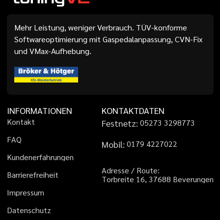
Mehr Leistung, weniger Verbrauch. TÜV-konforme
Softwareoptimierung mit Gaspedalanpassung, CVN-Fix
und VMax-Aufhebung.
INFORMATIONEN
KONTAKTDATEN
K
o
n
t
a
k
t
Festnetz:
0
5
2
7
3
3
2
9
8
7
7
3
F
A
Q
Mobil:
0
1
7
9
4
2
2
7
0
2
2
K
u
n
d
e
n
e
r
f
a
h
r
u
n
g
e
n
A
d
r
e
s
s
e
/
R
o
u
t
e
:
B
a
r
r
i
e
r
e
f
r
e
i
h
e
i
t
T
o
r
b
r
e
i
t
e
1
6
,
3
7
6
8
8
B
e
v
e
r
u
n
g
e
n
I
m
p
r
e
s
s
u
m
D
a
t
e
n
s
c
h
u
t
z