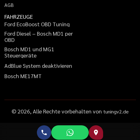
A
G
B
FAHRZEUGE
F
o
r
d
E
c
o
B
o
o
s
t
O
B
D
T
u
n
i
n
g
F
o
r
d
D
i
e
s
e
l
–
B
o
s
c
h
M
D
1
p
e
r
O
B
D
B
o
s
c
h
M
D
1
u
n
d
M
G
1
S
t
e
u
e
r
g
e
r
ä
t
e
A
d
B
l
u
e
S
y
s
t
e
m
d
e
a
k
t
i
v
i
e
r
e
n
B
o
s
c
h
M
E
1
7
M
T
©
2026
, Alle Rechte vorbehalten von
tuningv2.de