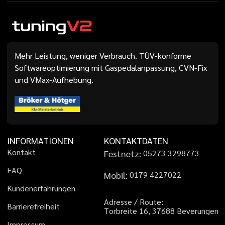
Mehr Leistung, weniger Verbrauch. TÜV-konforme
Softwareoptimierung mit Gaspedalanpassung, CVN-Fix
und VMax-Aufhebung.
INFORMATIONEN
KONTAKTDATEN
K
o
n
t
a
k
t
Festnetz:
0
5
2
7
3
3
2
9
8
7
7
3
F
A
Q
Mobil:
0
1
7
9
4
2
2
7
0
2
2
K
u
n
d
e
n
e
r
f
a
h
r
u
n
g
e
n
A
d
r
e
s
s
e
/
R
o
u
t
e
:
B
a
r
r
i
e
r
e
f
r
e
i
h
e
i
t
T
o
r
b
r
e
i
t
e
1
6
,
3
7
6
8
8
B
e
v
e
r
u
n
g
e
n
I
m
p
r
e
s
s
u
m