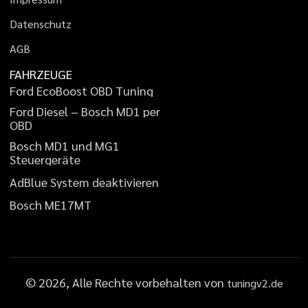
D
a
t
e
n
s
c
h
u
t
z
A
G
B
FAHRZEUGE
F
o
r
d
E
c
o
B
o
o
s
t
O
B
D
T
u
n
i
n
g
F
o
r
d
D
i
e
s
e
l
–
B
o
s
c
h
M
D
1
p
e
r
O
B
D
B
o
s
c
h
M
D
1
u
n
d
M
G
1
S
t
e
u
e
r
g
e
r
ä
t
e
A
d
B
l
u
e
S
y
s
t
e
m
d
e
a
k
t
i
v
i
e
r
e
n
B
o
s
c
h
M
E
1
7
M
T
©
2026
, Alle Rechte vorbehalten von
tuningv2.de