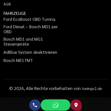
A
G
B
FAHRZEUGE
F
o
r
d
E
c
o
B
o
o
s
t
O
B
D
T
u
n
i
n
g
F
o
r
d
D
i
e
s
e
l
–
B
o
s
c
h
M
D
1
p
e
r
O
B
D
B
o
s
c
h
M
D
1
u
n
d
M
G
1
S
t
e
u
e
r
g
e
r
ä
t
e
A
d
B
l
u
e
S
y
s
t
e
m
d
e
a
k
t
i
v
i
e
r
e
n
B
o
s
c
h
M
E
1
7
M
T
©
2026
, Alle Rechte vorbehalten von
tuningv2.de