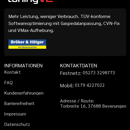
Mehr Leistung, weniger Verbrauch. TÜV-konforme
Softwareoptimierung mit Gaspedalanpassung, CVN-Fix
und VMax-Aufhebung.
INFORMATIONEN
KONTAKTDATEN
K
o
n
t
a
k
t
Festnetz:
0
5
2
7
3
3
2
9
8
7
7
3
F
A
Q
Mobil:
0
1
7
9
4
2
2
7
0
2
2
K
u
n
d
e
n
e
r
f
a
h
r
u
n
g
e
n
A
d
r
e
s
s
e
/
R
o
u
t
e
:
B
a
r
r
i
e
r
e
f
r
e
i
h
e
i
t
T
o
r
b
r
e
i
t
e
1
6
,
3
7
6
8
8
B
e
v
e
r
u
n
g
e
n
I
m
p
r
e
s
s
u
m
D
a
t
e
n
s
c
h
u
t
z