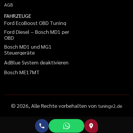
A
G
B
FAHRZEUGE
F
o
r
d
E
c
o
B
o
o
s
t
O
B
D
T
u
n
i
n
g
F
o
r
d
D
i
e
s
e
l
–
B
o
s
c
h
M
D
1
p
e
r
O
B
D
B
o
s
c
h
M
D
1
u
n
d
M
G
1
S
t
e
u
e
r
g
e
r
ä
t
e
A
d
B
l
u
e
S
y
s
t
e
m
d
e
a
k
t
i
v
i
e
r
e
n
B
o
s
c
h
M
E
1
7
M
T
©
2026
, Alle Rechte vorbehalten von
tuningv2.de