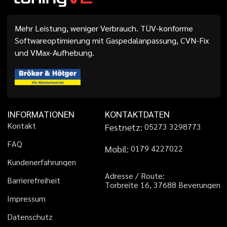
Mehr Leistung, weniger Verbrauch. TÜV-konforme
Softwareoptimierung mit Gaspedalanpassung, CVN-Fix
und VMax-Aufhebung.
INFORMATIONEN
KONTAKTDATEN
K
o
n
t
a
k
t
Festnetz:
0
5
2
7
3
3
2
9
8
7
7
3
F
A
Q
Mobil:
0
1
7
9
4
2
2
7
0
2
2
K
u
n
d
e
n
e
r
f
a
h
r
u
n
g
e
n
A
d
r
e
s
s
e
/
R
o
u
t
e
:
B
a
r
r
i
e
r
e
f
r
e
i
h
e
i
t
T
o
r
b
r
e
i
t
e
1
6
,
3
7
6
8
8
B
e
v
e
r
u
n
g
e
n
I
m
p
r
e
s
s
u
m
D
a
t
e
n
s
c
h
u
t
z