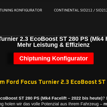
T
U
N
I
N
G
K
O
N
F
I
G
U
R
A
T
O
R
C
O
N
T
I
N
E
N
T
A
L
S
I
D
2
1
2
/
S
I
D
2
1
urnier 2.3 EcoBoost ST 280 PS (Mk4 Fa
Mehr Leistung & Effizienz
Chiptuning Konfigurator
em Ford Focus Turnier 2.3 EcoBoost ST 
EcoBoost ST 280 PS (Mk4 Facelift – 2022 bis heute)
? 
g holen wir das volle Potenzial aus Ihrem Fahrzeug –
m