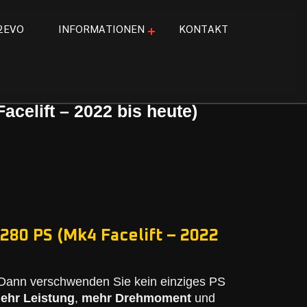
2
E
V
O
I
N
F
O
R
M
A
T
I
O
N
E
N
K
O
N
T
A
K
T
celift – 2022 bis heute)
280 PS (Mk4 Facelift – 2022
Dann verschwenden Sie kein einziges PS
ehr Leistung
,
mehr Drehmoment
und