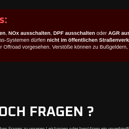
s:
en
,
NOx ausschalten
,
DPF ausschalten
oder
AGR aus
bgas-Systemen dürfen
nicht im öffentlichen Straßenver
der Offroad vorgesehen. Verstöße können zu Bußgeldern,
OCH FRAGEN ?
aben Fragen zu unseren Leistungen oder benötigen ein unverbind