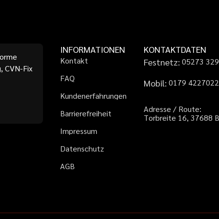
INFORMATIONEN
KONTAKTDATEN
forme
K
o
n
t
a
k
t
Festnetz:
0
5
2
7
3
3
2
, CVN-Fix
F
A
Q
Mobil:
0
1
7
9
4
2
2
7
0
2
K
u
n
d
e
n
e
r
f
a
h
r
u
n
g
e
n
A
d
r
e
s
s
e
/
R
o
u
t
e
:
B
a
r
r
i
e
r
e
f
r
e
i
h
e
i
t
T
o
r
b
r
e
i
t
e
1
6
,
3
7
6
8
8
I
m
p
r
e
s
s
u
m
D
a
t
e
n
s
c
h
u
t
z
A
G
B