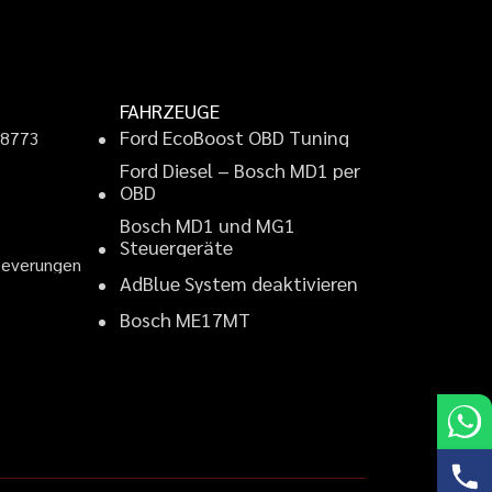
FAHRZEUGE
F
o
r
d
E
c
o
B
o
o
s
t
O
B
D
T
u
n
i
n
g
9
8
7
7
3
F
o
r
d
D
i
e
s
e
l
–
B
o
s
c
h
M
D
1
p
e
r
2
O
B
D
B
o
s
c
h
M
D
1
u
n
d
M
G
1
S
t
e
u
e
r
g
e
r
ä
t
e
B
e
v
e
r
u
n
g
e
n
A
d
B
l
u
e
S
y
s
t
e
m
d
e
a
k
t
i
v
i
e
r
e
n
B
o
s
c
h
M
E
1
7
M
T