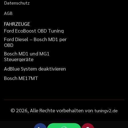
D
a
t
e
n
s
c
h
u
t
z
A
G
B
FAHRZEUGE
F
o
r
d
E
c
o
B
o
o
s
t
O
B
D
T
u
n
i
n
g
F
o
r
d
D
i
e
s
e
l
–
B
o
s
c
h
M
D
1
p
e
r
O
B
D
B
o
s
c
h
M
D
1
u
n
d
M
G
1
S
t
e
u
e
r
g
e
r
ä
t
e
A
d
B
l
u
e
S
y
s
t
e
m
d
e
a
k
t
i
v
i
e
r
e
n
B
o
s
c
h
M
E
1
7
M
T
©
2026
, Alle Rechte vorbehalten von
tuningv2.de