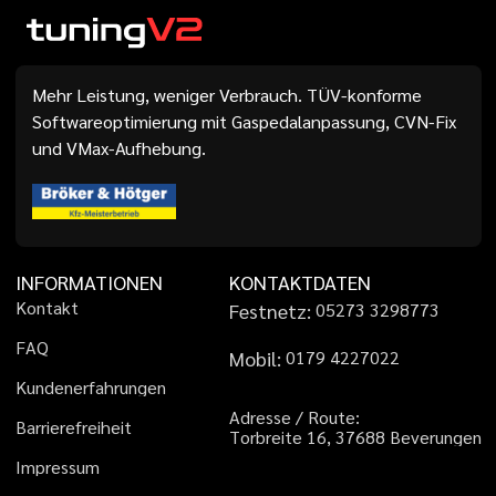
Mehr Leistung, weniger Verbrauch. TÜV-konforme
Softwareoptimierung mit Gaspedalanpassung, CVN-Fix
und VMax-Aufhebung.
INFORMATIONEN
KONTAKTDATEN
K
o
n
t
a
k
t
Festnetz:
0
5
2
7
3
3
2
9
8
7
7
3
F
A
Q
Mobil:
0
1
7
9
4
2
2
7
0
2
2
K
u
n
d
e
n
e
r
f
a
h
r
u
n
g
e
n
A
d
r
e
s
s
e
/
R
o
u
t
e
:
B
a
r
r
i
e
r
e
f
r
e
i
h
e
i
t
T
o
r
b
r
e
i
t
e
1
6
,
3
7
6
8
8
B
e
v
e
r
u
n
g
e
n
I
m
p
r
e
s
s
u
m