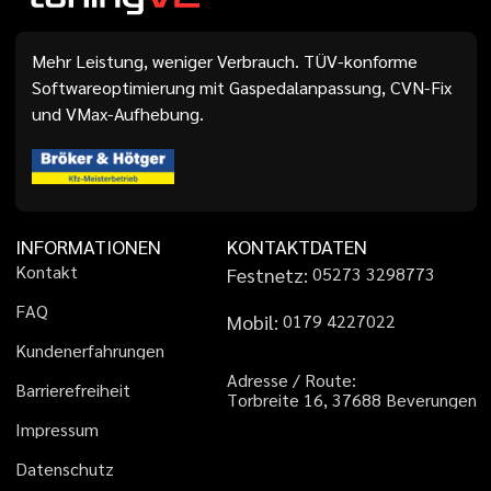
Mehr Leistung, weniger Verbrauch. TÜV-konforme
Softwareoptimierung mit Gaspedalanpassung, CVN-Fix
und VMax-Aufhebung.
INFORMATIONEN
KONTAKTDATEN
K
o
n
t
a
k
t
Festnetz:
0
5
2
7
3
3
2
9
8
7
7
3
F
A
Q
Mobil:
0
1
7
9
4
2
2
7
0
2
2
K
u
n
d
e
n
e
r
f
a
h
r
u
n
g
e
n
A
d
r
e
s
s
e
/
R
o
u
t
e
:
B
a
r
r
i
e
r
e
f
r
e
i
h
e
i
t
T
o
r
b
r
e
i
t
e
1
6
,
3
7
6
8
8
B
e
v
e
r
u
n
g
e
n
I
m
p
r
e
s
s
u
m
D
a
t
e
n
s
c
h
u
t
z