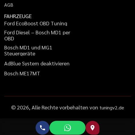
A
G
B
FAHRZEUGE
F
o
r
d
E
c
o
B
o
o
s
t
O
B
D
T
u
n
i
n
g
F
o
r
d
D
i
e
s
e
l
–
B
o
s
c
h
M
D
1
p
e
r
O
B
D
B
o
s
c
h
M
D
1
u
n
d
M
G
1
S
t
e
u
e
r
g
e
r
ä
t
e
A
d
B
l
u
e
S
y
s
t
e
m
d
e
a
k
t
i
v
i
e
r
e
n
B
o
s
c
h
M
E
1
7
M
T
©
2026
, Alle Rechte vorbehalten von
tuningv2.de