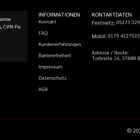
INFORMATIONEN
KONTAKTDATEN
forme
K
o
n
t
a
k
t
Festnetz:
0
5
2
7
3
3
2
, CVN-Fix
F
A
Q
Mobil:
0
1
7
9
4
2
2
7
0
2
K
u
n
d
e
n
e
r
f
a
h
r
u
n
g
e
n
A
d
r
e
s
s
e
/
R
o
u
t
e
:
B
a
r
r
i
e
r
e
f
r
e
i
h
e
i
t
T
o
r
b
r
e
i
t
e
1
6
,
3
7
6
8
8
I
m
p
r
e
s
s
u
m
D
a
t
e
n
s
c
h
u
t
z
A
G
B
©
20