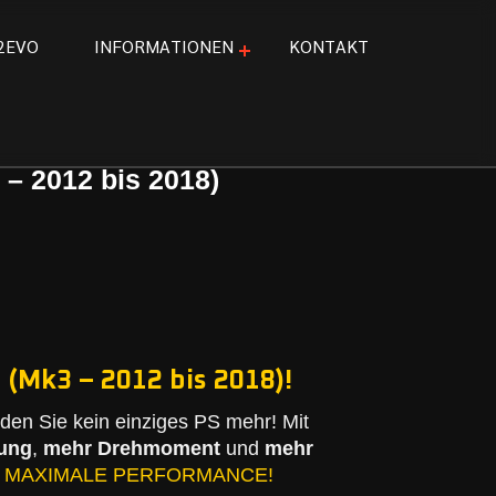
2
E
V
O
I
N
F
O
R
M
A
T
I
O
N
E
N
K
O
N
T
A
K
T
– 2012 bis 2018)
 (Mk3 – 2012 bis 2018)!
en Sie kein einziges PS mehr! Mit
tung
,
mehr Drehmoment
und
mehr
:
MAXIMALE PERFORMANCE!