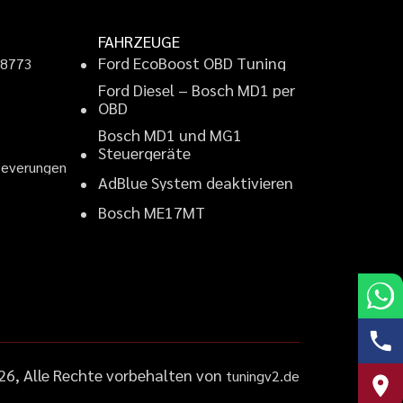
FAHRZEUGE
F
o
r
d
E
c
o
B
o
o
s
t
O
B
D
T
u
n
i
n
g
9
8
7
7
3
F
o
r
d
D
i
e
s
e
l
–
B
o
s
c
h
M
D
1
p
e
r
2
O
B
D
B
o
s
c
h
M
D
1
u
n
d
M
G
1
S
t
e
u
e
r
g
e
r
ä
t
e
B
e
v
e
r
u
n
g
e
n
A
d
B
l
u
e
S
y
s
t
e
m
d
e
a
k
t
i
v
i
e
r
e
n
B
o
s
c
h
M
E
1
7
M
T
26
, Alle Rechte vorbehalten von
tuningv2.de