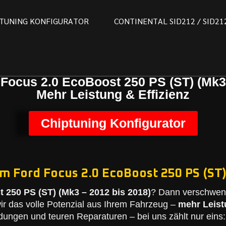
T
U
N
I
N
G
K
O
N
F
I
G
U
R
A
T
O
R
C
O
N
T
I
N
E
N
T
A
L
S
I
D
2
1
2
/
S
I
D
2
1
 Focus 2.0 EcoBoost 250 PS (ST) (Mk3 
Mehr Leistung & Effizienz
Chiptuning Konfigurator
m Ford Focus 2.0 EcoBoost 250 PS (ST)
 250 PS (ST) (Mk3 – 2012 bis 2018)
? Dann verschwend
r das volle Potenzial aus Ihrem Fahrzeug –
mehr Leis
dungen und teuren Reparaturen – bei uns zählt nur eins