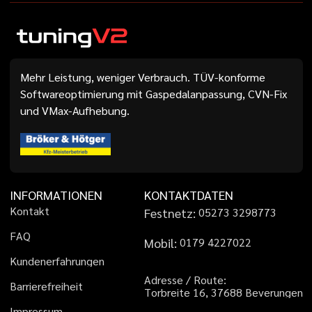
Mehr Leistung, weniger Verbrauch. TÜV-konforme
Softwareoptimierung mit Gaspedalanpassung, CVN-Fix
und VMax-Aufhebung.
INFORMATIONEN
KONTAKTDATEN
K
o
n
t
a
k
t
Festnetz:
0
5
2
7
3
3
2
9
8
7
7
3
F
A
Q
Mobil:
0
1
7
9
4
2
2
7
0
2
2
K
u
n
d
e
n
e
r
f
a
h
r
u
n
g
e
n
A
d
r
e
s
s
e
/
R
o
u
t
e
:
B
a
r
r
i
e
r
e
f
r
e
i
h
e
i
t
T
o
r
b
r
e
i
t
e
1
6
,
3
7
6
8
8
B
e
v
e
r
u
n
g
e
n
I
m
p
r
e
s
s
u
m