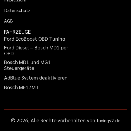
D
a
t
e
n
s
c
h
u
t
z
A
G
B
FAHRZEUGE
F
o
r
d
E
c
o
B
o
o
s
t
O
B
D
T
u
n
i
n
g
F
o
r
d
D
i
e
s
e
l
–
B
o
s
c
h
M
D
1
p
e
r
O
B
D
B
o
s
c
h
M
D
1
u
n
d
M
G
1
S
t
e
u
e
r
g
e
r
ä
t
e
A
d
B
l
u
e
S
y
s
t
e
m
d
e
a
k
t
i
v
i
e
r
e
n
B
o
s
c
h
M
E
1
7
M
T
©
2026
, Alle Rechte vorbehalten von
tuningv2.de