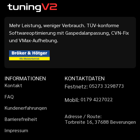
Mehr Leistung, weniger Verbrauch. TÜV-konforme
Softwareoptimierung mit Gaspedalanpassung, CVN-Fix
und VMax-Aufhebung.
INFORMATIONEN
KONTAKTDATEN
K
o
n
t
a
k
t
Festnetz:
0
5
2
7
3
3
2
9
8
7
7
3
F
A
Q
Mobil:
0
1
7
9
4
2
2
7
0
2
2
K
u
n
d
e
n
e
r
f
a
h
r
u
n
g
e
n
A
d
r
e
s
s
e
/
R
o
u
t
e
:
B
a
r
r
i
e
r
e
f
r
e
i
h
e
i
t
T
o
r
b
r
e
i
t
e
1
6
,
3
7
6
8
8
B
e
v
e
r
u
n
g
e
n
I
m
p
r
e
s
s
u
m