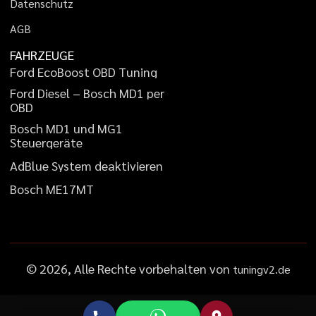
D
a
t
e
n
s
c
h
u
t
z
A
G
B
FAHRZEUGE
F
o
r
d
E
c
o
B
o
o
s
t
O
B
D
T
u
n
i
n
g
F
o
r
d
D
i
e
s
e
l
–
B
o
s
c
h
M
D
1
p
e
r
O
B
D
B
o
s
c
h
M
D
1
u
n
d
M
G
1
S
t
e
u
e
r
g
e
r
ä
t
e
A
d
B
l
u
e
S
y
s
t
e
m
d
e
a
k
t
i
v
i
e
r
e
n
B
o
s
c
h
M
E
1
7
M
T
©
2026
, Alle Rechte vorbehalten von
tuningv2.de