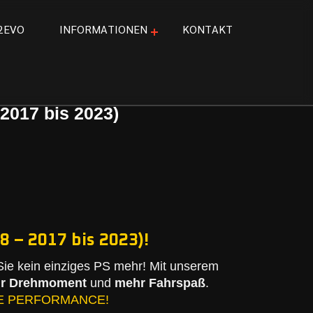
2
E
V
O
I
N
F
O
R
M
A
T
I
O
N
E
N
K
O
N
T
A
K
T
2017 bis 2023)
 – 2017 bis 2023)!
ie kein einziges PS mehr! Mit unserem
r Drehmoment
und
mehr Fahrspaß
.
E PERFORMANCE!