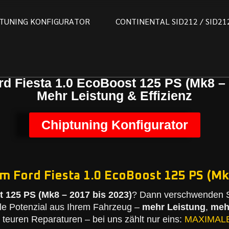
T
U
N
I
N
G
K
O
N
F
I
G
U
R
A
T
O
R
C
O
N
T
I
N
E
N
T
A
L
S
I
D
2
1
2
/
S
I
D
2
1
rd Fiesta 1.0 EcoBoost 125 PS (Mk8 – 
Mehr Leistung & Effizienz
Chiptuning Konfigurator
m Ford Fiesta 1.0 EcoBoost 125 PS (Mk8
t 125 PS (Mk8 – 2017 bis 2023)
? Dann verschwenden S
le Potenzial aus Ihrem Fahrzeug –
mehr Leistung
,
meh
teuren Reparaturen – bei uns zählt nur eins:
MAXIMAL