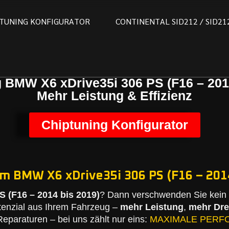
T
U
N
I
N
G
K
O
N
F
I
G
U
R
A
T
O
R
C
O
N
T
I
N
E
N
T
A
L
S
I
D
2
1
2
/
S
I
D
2
1
 BMW X6 xDrive35i 306 PS (F16 – 201
Mehr Leistung & Effizienz
Chiptuning Konfigurator
em BMW X6 xDrive35i 306 PS (F16 – 2014
 (F16 – 2014 bis 2019)
? Dann verschwenden Sie kein 
tenzial aus Ihrem Fahrzeug –
mehr Leistung
,
mehr Dr
eparaturen – bei uns zählt nur eins:
MAXIMALE PERF