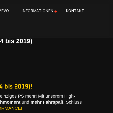
2
E
V
O
I
N
F
O
R
M
A
T
I
O
N
E
N
K
O
N
T
A
K
T
4 bis 2019)
 bis 2019)!
einziges PS mehr! Mit unserem High-
ehmoment
und
mehr Fahrspaß
. Schluss
ORMANCE!