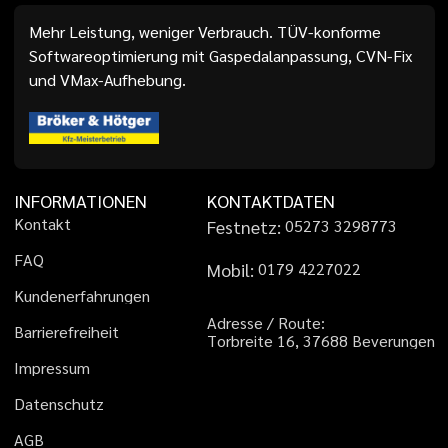
Mehr Leistung, weniger Verbrauch. TÜV-konforme
Softwareoptimierung mit Gaspedalanpassung, CVN-Fix
und VMax-Aufhebung.
INFORMATIONEN
KONTAKTDATEN
K
o
n
t
a
k
t
Festnetz:
0
5
2
7
3
3
2
9
8
7
7
3
F
A
Q
Mobil:
0
1
7
9
4
2
2
7
0
2
2
K
u
n
d
e
n
e
r
f
a
h
r
u
n
g
e
n
A
d
r
e
s
s
e
/
R
o
u
t
e
:
B
a
r
r
i
e
r
e
f
r
e
i
h
e
i
t
T
o
r
b
r
e
i
t
e
1
6
,
3
7
6
8
8
B
e
v
e
r
u
n
g
e
n
I
m
p
r
e
s
s
u
m
D
a
t
e
n
s
c
h
u
t
z
A
G
B