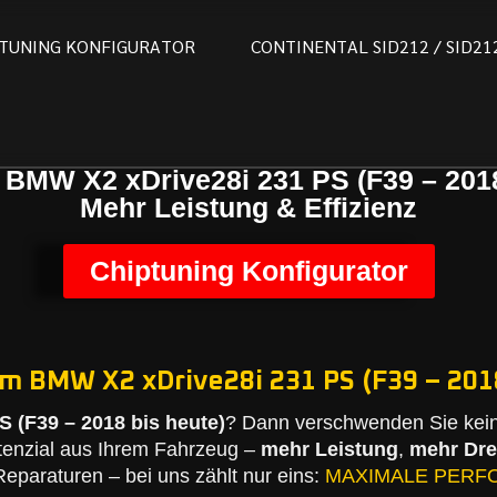
T
U
N
I
N
G
K
O
N
F
I
G
U
R
A
T
O
R
C
O
N
T
I
N
E
N
T
A
L
S
I
D
2
1
2
/
S
I
D
2
1
 BMW X2 xDrive28i 231 PS (F39 – 2018
Mehr Leistung & Effizienz
Chiptuning Konfigurator
em BMW X2 xDrive28i 231 PS (F39 – 2018
 (F39 – 2018 bis heute)
? Dann verschwenden Sie kein
tenzial aus Ihrem Fahrzeug –
mehr Leistung
,
mehr Dr
eparaturen – bei uns zählt nur eins:
MAXIMALE PERF