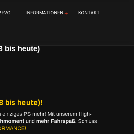
2
E
V
O
I
N
F
O
R
M
A
T
I
O
N
E
N
K
O
N
T
A
K
T
 bis heute)
 bis heute)!
 einziges PS mehr! Mit unserem High-
ehmoment
und
mehr Fahrspaß
. Schluss
ORMANCE!