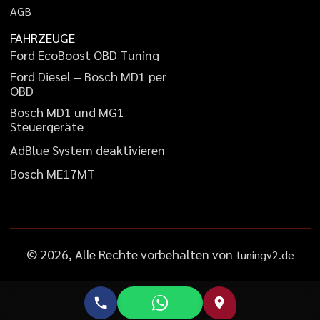
A
G
B
FAHRZEUGE
F
o
r
d
E
c
o
B
o
o
s
t
O
B
D
T
u
n
i
n
g
F
o
r
d
D
i
e
s
e
l
–
B
o
s
c
h
M
D
1
p
e
r
O
B
D
B
o
s
c
h
M
D
1
u
n
d
M
G
1
S
t
e
u
e
r
g
e
r
ä
t
e
A
d
B
l
u
e
S
y
s
t
e
m
d
e
a
k
t
i
v
i
e
r
e
n
B
o
s
c
h
M
E
1
7
M
T
©
2026
, Alle Rechte vorbehalten von
tuningv2.de