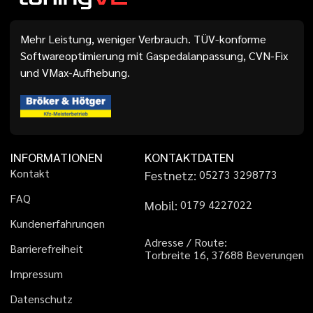
Mehr Leistung, weniger Verbrauch. TÜV-konforme
Softwareoptimierung mit Gaspedalanpassung, CVN-Fix
und VMax-Aufhebung.
INFORMATIONEN
KONTAKTDATEN
K
o
n
t
a
k
t
Festnetz:
0
5
2
7
3
3
2
9
8
7
7
3
F
A
Q
Mobil:
0
1
7
9
4
2
2
7
0
2
2
K
u
n
d
e
n
e
r
f
a
h
r
u
n
g
e
n
A
d
r
e
s
s
e
/
R
o
u
t
e
:
B
a
r
r
i
e
r
e
f
r
e
i
h
e
i
t
T
o
r
b
r
e
i
t
e
1
6
,
3
7
6
8
8
B
e
v
e
r
u
n
g
e
n
I
m
p
r
e
s
s
u
m
D
a
t
e
n
s
c
h
u
t
z