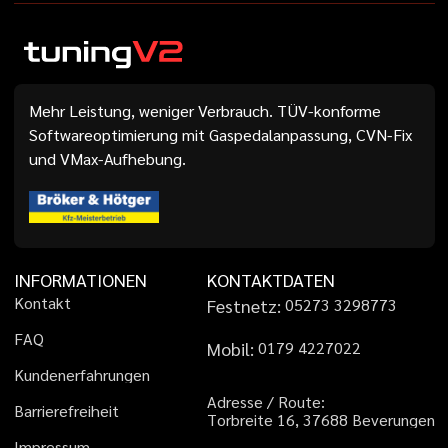
Mehr Leistung, weniger Verbrauch. TÜV-konforme
Softwareoptimierung mit Gaspedalanpassung, CVN-Fix
und VMax-Aufhebung.
INFORMATIONEN
KONTAKTDATEN
K
o
n
t
a
k
t
Festnetz:
0
5
2
7
3
3
2
9
8
7
7
3
F
A
Q
Mobil:
0
1
7
9
4
2
2
7
0
2
2
K
u
n
d
e
n
e
r
f
a
h
r
u
n
g
e
n
A
d
r
e
s
s
e
/
R
o
u
t
e
:
B
a
r
r
i
e
r
e
f
r
e
i
h
e
i
t
T
o
r
b
r
e
i
t
e
1
6
,
3
7
6
8
8
B
e
v
e
r
u
n
g
e
n
I
m
p
r
e
s
s
u
m