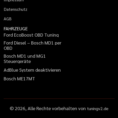
D
a
t
e
n
s
c
h
u
t
z
A
G
B
FAHRZEUGE
F
o
r
d
E
c
o
B
o
o
s
t
O
B
D
T
u
n
i
n
g
F
o
r
d
D
i
e
s
e
l
–
B
o
s
c
h
M
D
1
p
e
r
O
B
D
B
o
s
c
h
M
D
1
u
n
d
M
G
1
S
t
e
u
e
r
g
e
r
ä
t
e
A
d
B
l
u
e
S
y
s
t
e
m
d
e
a
k
t
i
v
i
e
r
e
n
B
o
s
c
h
M
E
1
7
M
T
©
2026
, Alle Rechte vorbehalten von
tuningv2.de