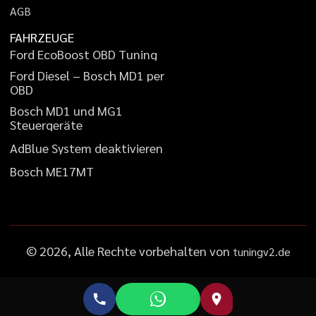
A
G
B
FAHRZEUGE
F
o
r
d
E
c
o
B
o
o
s
t
O
B
D
T
u
n
i
n
g
F
o
r
d
D
i
e
s
e
l
–
B
o
s
c
h
M
D
1
p
e
r
O
B
D
B
o
s
c
h
M
D
1
u
n
d
M
G
1
S
t
e
u
e
r
g
e
r
ä
t
e
A
d
B
l
u
e
S
y
s
t
e
m
d
e
a
k
t
i
v
i
e
r
e
n
B
o
s
c
h
M
E
1
7
M
T
©
2026
, Alle Rechte vorbehalten von
tuningv2.de