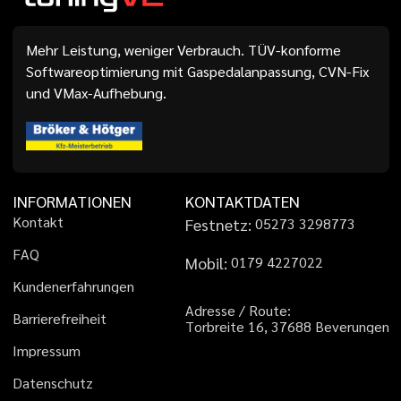
Mehr Leistung, weniger Verbrauch. TÜV-konforme
Softwareoptimierung mit Gaspedalanpassung, CVN-Fix
und VMax-Aufhebung.
INFORMATIONEN
KONTAKTDATEN
K
o
n
t
a
k
t
Festnetz:
0
5
2
7
3
3
2
9
8
7
7
3
F
A
Q
Mobil:
0
1
7
9
4
2
2
7
0
2
2
K
u
n
d
e
n
e
r
f
a
h
r
u
n
g
e
n
A
d
r
e
s
s
e
/
R
o
u
t
e
:
B
a
r
r
i
e
r
e
f
r
e
i
h
e
i
t
T
o
r
b
r
e
i
t
e
1
6
,
3
7
6
8
8
B
e
v
e
r
u
n
g
e
n
I
m
p
r
e
s
s
u
m
D
a
t
e
n
s
c
h
u
t
z